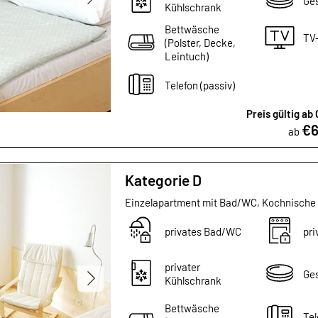
Ges
Kühlschrank
Bettwäsche
TV
(Polster, Decke,
Leintuch)
Telefon (passiv)
Preis gültig ab
€6
ab
Kategorie D
Einzelapartment mit Bad/WC, Kochnische
privates Bad/WC
pri
privater
Ges
Kühlschrank
Bettwäsche
Tel