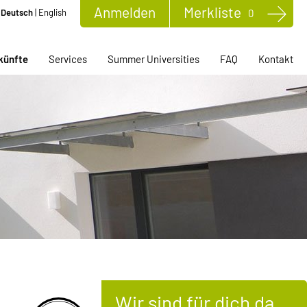
Anmelden
Merkliste
Deutsch
|
English
0
künfte
Services
Summer Universities
FAQ
Kontakt
Wir sind für dich da