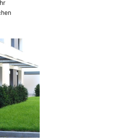
hr
chen