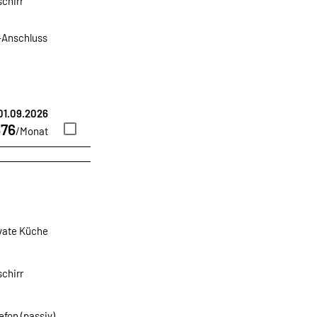
chirr
-Anschluss
 01.09.2026
76
/Monat
vate Küche
chirr
efon (passiv)