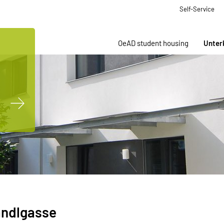
Self-Service
OeAD student housing
Unter
ndlgasse