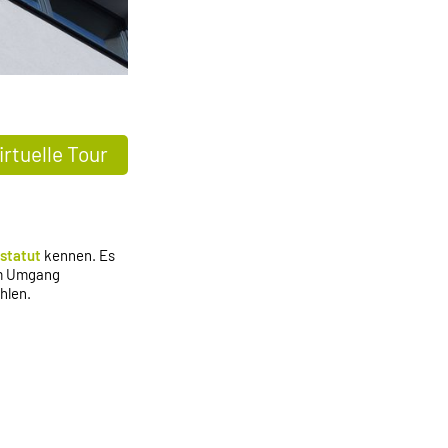
irtuelle Tour
statut
kennen. Es
um Umgang
hlen.