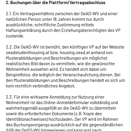
2. Buchungen über die Plattform/Vertragsabschluss
2.1. Ein Vertragsverhältnis zwischen der OeAD-WV und einer
natürlichen Person unter 18 Jahren kommt nur durch
ausdrückliche, schriftliche Zustimmung mittels
Haftungserklärung durch den Erziehungsberechtigten des VP
zustande.
2.2. Die OeAD-WV ist bemüht, den künftigen VP auf der Website
oeadstudenthousing.at bzw. housing.oead.at anhand von
Musterabbildungen und Beschreibungen ein möglichst
realistisches Bild davon zu vermitteln, wie die gewünschte
Wohneinheit aussehen wird. Es handelt sich dabei um
Beispielfotos, die lediglich der Veranschaulichung dienen. Bei
den Musterabbildungen und Beschreibungen handelt es sich um
kein rechtlich verbindliches Angebot.
2.3. Für eine wirksame Anmeldung zur Nutzung einer
Wohneinheit ist das Online-Anmeldeformular vollständig und
wahrheitsgemäß ausgefüllt an die OeAD-WV zu übermitteln
sowie die erforderlichen Dokumente (z.B. Kopie des
Identitätsnachweises) hochzuladen. Der VP wird im Rahmen
des Buchungsvorgangs ausdrücklich auf die gegenständlichen
AGB der OeAD-WV hingewiesen und kann erst nach