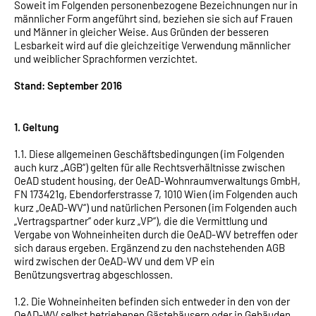
Soweit im Folgenden personenbezogene Bezeichnungen nur in
Klagenfurt
männlicher Form angeführt sind, beziehen sie sich auf Frauen
und Männer in gleicher Weise. Aus Gründen der besseren
Linz
Lesbarkeit wird auf die gleichzeitige Verwendung männlicher
und weiblicher Sprachformen verzichtet.
Stand: September 2016
1. Geltung
1.1. Diese allgemeinen Geschäftsbedingungen (im Folgenden
auch kurz „AGB“) gelten für alle Rechtsverhältnisse zwischen
OeAD student housing, der OeAD-Wohnraumverwaltungs GmbH,
FN 173421g, Ebendorferstrasse 7, 1010 Wien (im Folgenden auch
kurz „OeAD-WV“) und natürlichen Personen (im Folgenden auch
„Vertragspartner“ oder kurz „VP“), die die Vermittlung und
Vergabe von Wohneinheiten durch die OeAD-WV betreffen oder
sich daraus ergeben. Ergänzend zu den nachstehenden AGB
wird zwischen der OeAD-WV und dem VP ein
Benützungsvertrag abgeschlossen.
1.2. Die Wohneinheiten befinden sich entweder in den von der
OeAD-WV selbst betriebenen Gästehäusern oder in Gebäuden,