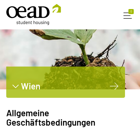
0
0
Wien
Graz
Innsbruck
Allgemeine
Leoben
Geschäftsbedingungen
Dornbirn
Salzburg