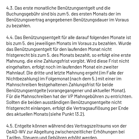
4.3. Das erste monatliche Benützungsentgelt und die
Buchungsgebühr sind bis zum 5. des ersten Monats der im
Benützungsvertrag angegebenen Benützungsdauer im Voraus
zu bezahlen.
4.4. Das Benützungsentgelt für alle darauf folgenden Monate ist
bis zum 5. des jeweiligen Monats im Voraus zu bezahlen. Wurde
das Benützungsentgelt für den laufenden Monat nicht
fristgerecht bis zum 5. des Monats bezahlt, so erfolgt eine erste
Mahnung, die eine Zahlungsfrist vorgibt. Wird diese Frist nicht
eingehalten, erfolgt noch im laufenden Monat ein zweiter
Mahnlauf. Die dritte und letzte Mahnung ergeht (im Falle der
Nichtbezahlung) im Folgemonat (nach dem 5.) mit einer im
Mahnschreiben festgehaltenen Zahlungsfrist für beide
Benützungsentgelte (vorangegangener und aktueller Monat).
Für die Mahnschreiben hat der VP Mahngebühren zu entrichten.
Sollten die beiden ausständigen Benützungsentgelte nicht
fristgerecht einlangen, erfolgt die Vertragsauflösung per Ende
des aktuellen Monats (siehe Punkt 13.2).
4.5. Entgelte können während des Vertragszeitraums von der
OeAD-WV zur Abgeltung zwischenzeitlicher Erhöhungen bei
Tarifen, Steuern und Gebühren erhöht werden.